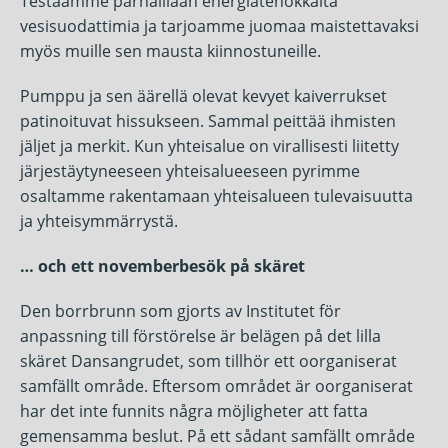
Testaamme parhaillaan energiatehokkaita
vesisuodattimia ja tarjoamme juomaa maistettavaksi
myös muille sen mausta kiinnostuneille.
Pumppu ja sen äärellä olevat kevyet kaiverrukset
patinoituvat hissukseen. Sammal peittää ihmisten
jäljet ja merkit. Kun yhteisalue on virallisesti liitetty
järjestäytyneeseen yhteisalueeseen pyrimme
osaltamme rakentamaan yhteisalueen tulevaisuutta
ja yhteisymmärrystä.
… och ett novemberbesök på skäret
Den borrbrunn som gjorts av Institutet för
anpassning till förstörelse är belägen på det lilla
skäret Dansangrudet, som tillhör ett oorganiserat
samfällt område. Eftersom området är oorganiserat
har det inte funnits några möjligheter att fatta
gemensamma beslut. På ett sådant samfällt område