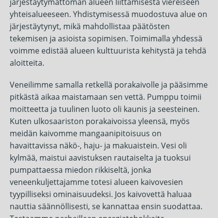
järjestäytymättömän alueen liittämisestä viereiseen
yhteisalueeseen. Yhdistymisessä muodostuva alue on
järjestäytynyt, mikä mahdollistaa päätösten
tekemisen ja asioista sopimisen. Toimimalla yhdessä
voimme edistää alueen kulttuurista kehitystä ja tehdä
aloitteita.
Veneilimme samalla retkellä porakaivolle ja pääsimme
pitkästä aikaa maistamaan sen vettä. Pumppu toimii
moitteetta ja tuulinen luoto oli kaunis ja seesteinen.
Kuten ulkosaariston porakaivoissa yleensä, myös
meidän kaivomme mangaanipitoisuus on
havaittavissa näkö-, haju- ja makuaistein. Vesi oli
kylmää, maistui aavistuksen rautaiselta ja tuoksui
pumpattaessa miedon rikkiseltä, jonka
veneenkuljettajamme totesi alueen kaivovesien
tyypilliseksi ominaisuudeksi. Jos kaivovettä haluaa
nauttia säännöllisesti, se kannattaa ensin suodattaa.