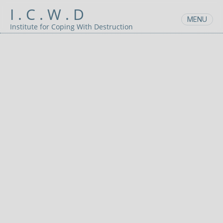
Skip
I . C . W . D
to
MENU
content
Institute for Coping With Destruction