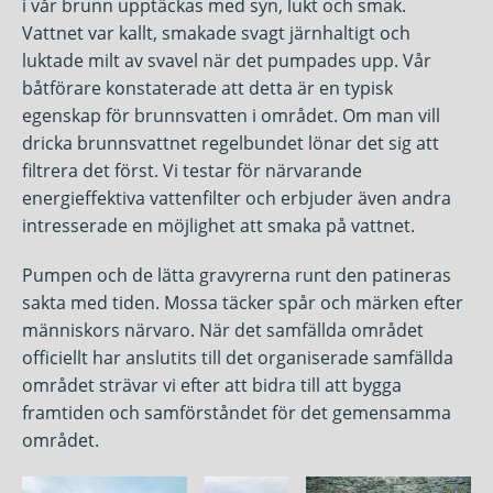
i vår brunn upptäckas med syn, lukt och smak.
Vattnet var kallt, smakade svagt järnhaltigt och
luktade milt av svavel när det pumpades upp. Vår
båtförare konstaterade att detta är en typisk
egenskap för brunnsvatten i området. Om man vill
dricka brunnsvattnet regelbundet lönar det sig att
filtrera det först. Vi testar för närvarande
energieffektiva vattenfilter och erbjuder även andra
intresserade en möjlighet att smaka på vattnet.
Pumpen och de lätta gravyrerna runt den patineras
sakta med tiden. Mossa täcker spår och märken efter
människors närvaro. När det samfällda området
officiellt har anslutits till det organiserade samfällda
området strävar vi efter att bidra till att bygga
framtiden och samförståndet för det gemensamma
området.