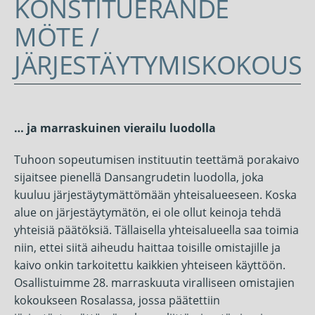
KONSTITUERANDE
MÖTE /
JÄRJESTÄYTYMISKOKOUS
DECEMBER
LOG
POSTED
16,
BY:
2024
GENERAL
DESTRUCTION
… ja marraskuinen vierailu luodolla
Tuhoon sopeutumisen instituutin teettämä porakaivo
sijaitsee pienellä Dansangrudetin luodolla, joka
kuuluu järjestäytymättömään yhteisalueeseen. Koska
alue on järjestäytymätön, ei ole ollut keinoja tehdä
yhteisiä päätöksiä. Tällaisella yhteisalueella saa toimia
niin, ettei siitä aiheudu haittaa toisille omistajille ja
kaivo onkin tarkoitettu kaikkien yhteiseen käyttöön.
Osallistuimme 28. marraskuuta viralliseen omistajien
kokoukseen Rosalassa, jossa päätettiin