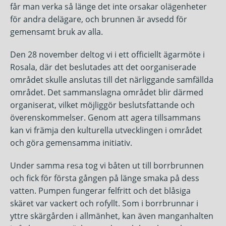
får man verka så länge det inte orsakar olägenheter
för andra delägare, och brunnen är avsedd för
gemensamt bruk av alla.
Den 28 november deltog vi i ett officiellt ägarmöte i
Rosala, där det beslutades att det oorganiserade
området skulle anslutas till det närliggande samfällda
området. Det sammanslagna området blir därmed
organiserat, vilket möjliggör beslutsfattande och
överenskommelser. Genom att agera tillsammans
kan vi främja den kulturella utvecklingen i området
och göra gemensamma initiativ.
Under samma resa tog vi båten ut till borrbrunnen
och fick för första gången på länge smaka på dess
vatten. Pumpen fungerar felfritt och det blåsiga
skäret var vackert och rofyllt. Som i borrbrunnar i
yttre skärgården i allmänhet, kan även manganhalten